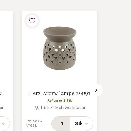
01
Herz-Aromalampe X6091
Duftl
Auf Lager: 1 Stk
7,61 €
er
Inkl. Mehrwertsteuer
A
7,04 €
1 Verpack. =
Stk
1/48 Stk
1 Verpack. =