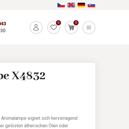
0
0
043
:30
e X4832
 Aromalampe eignet sich hervorragend
r gelösten ätherischen Ölen oder