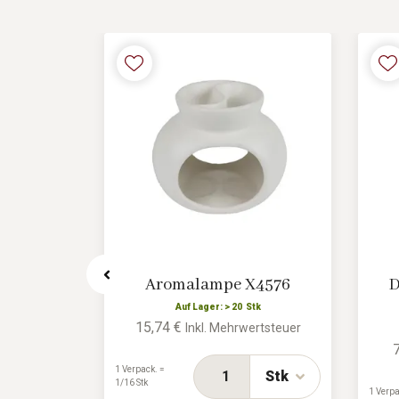
Herzen
Aromalampe X4576
D
Auf Lager: > 20 Stk
15,74 €
Inkl. Mehrwertsteuer
tk
ertsteuer
1 Verpack. =
Stk
1/16 Stk
1 Verpa
Stk