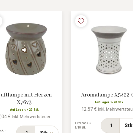
uftlampe mit Herzen
Aromalampe X5422-
X7673
Auf Lager: > 20 Stk
12,57 €
Inkl. Mehrwertsteu
Auf Lager: > 20 Stk
7,04 €
Inkl. Mehrwertsteuer
1 Verpack. =
Stk
1/18 Stk
ck. =
Stk