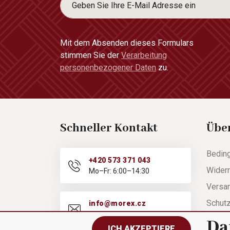
Mit dem Absenden dieses Formulars
stimmen Sie der
Verarbeitung
personenbezogener Daten
zu.
Schneller Kontakt
Übe
Bedin
+420 573 371 043
Widerr
Mo–Fr: 6:00–14:30
Versa
Schut
info@morex.cz
Mo–Fr: 6:00–14:30
Hilfe
Da
ICH AKZEPTIERE