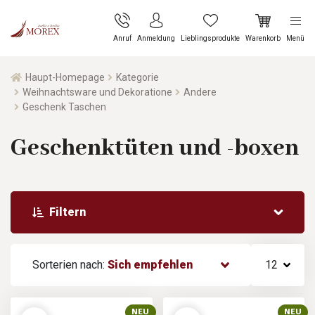
Anruf
Anmeldung
Lieblingsprodukte
Warenkorb
Menü
Haupt-Homepage
Kategorie
Weihnachtsware und Dekoratione
Andere
Geschenk Taschen
Geschenktüten und -boxen
Filtern
Sorterien nach:
Sich empfehlen
12
NEU
NEU