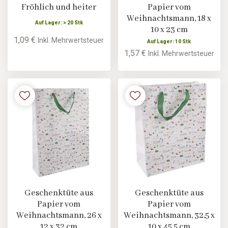
Fröhlich und heiter
Papier vom
Weihnachtsmann, 18 x
Auf Lager: > 20 Stk
10 x 23 cm
1,09 €
Inkl. Mehrwertsteuer
Auf Lager: 10 Stk
1,57 €
Inkl. Mehrwertsteuer
Geschenktüte aus
Geschenktüte aus
Papier vom
Papier vom
Weihnachtsmann, 26 x
Weihnachtsmann, 32,5 x
12 x 32 cm
10 x 45,5 cm