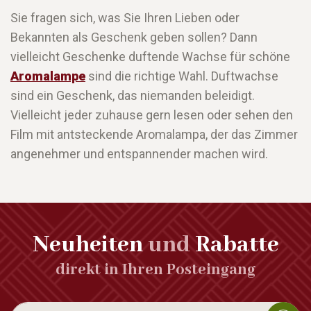
Sie fragen sich, was Sie Ihren Lieben oder
Bekannten als Geschenk geben sollen? Dann
vielleicht Geschenke duftende Wachse für schöne
Aromalampe
sind die richtige Wahl. Duftwachse
sind ein Geschenk, das niemanden beleidigt.
Vielleicht jeder zuhause gern lesen oder sehen den
Film mit antsteckende Aromalampa, der das Zimmer
angenehmer und entspannender machen wird.
Neuheiten
und
Rabatte
direkt in Ihren Posteingang