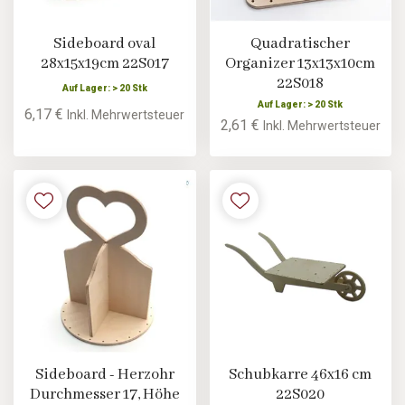
Sideboard oval
Quadratischer
28x15x19cm 22S017
Organizer 13x13x10cm
22S018
Auf Lager: > 20 Stk
Auf Lager: > 20 Stk
6,17 €
Inkl. Mehrwertsteuer
2,61 €
Inkl. Mehrwertsteuer
Sideboard - Herzohr
Schubkarre 46x16 cm
Durchmesser 17, Höhe
22S020