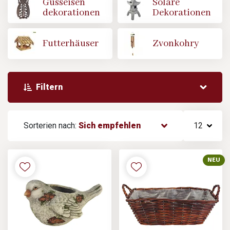
Gusseisen
Solare
dekorationen
Dekorationen
Futterhäuser
Zvonkohry
Filtern
Sorterien nach:
Sich empfehlen
12
NEU