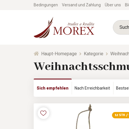
Bedingungen
Versand und Zahlung
Über uns
Bl
Haupt-Homepage
Kategorie
Weihnach
Weihnachtsschmu
Sich empfehlen
Nach Erreichbarkeit
Bestsel
12 STK /