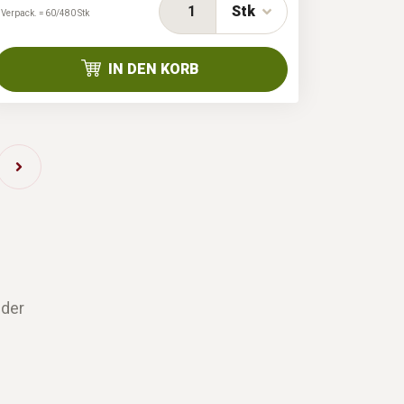
Stk
 Verpack. = 60/480 Stk
IN DEN KORB
 der