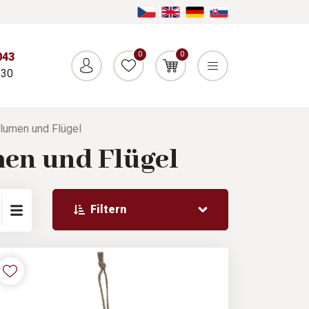
0
0
043
:30
lumen und Flügel
en und Flügel
Filtern