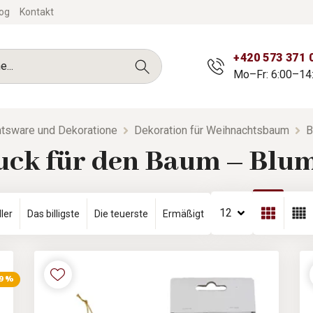
og
Kontakt
+420 573 371 
Mo–Fr: 6:00–14
tsware und Dekoratione
Dekoration für Weihnachtsbaum
B
ck für den Baum – Blum
12
ler
Das billigste
Die teuerste
Ermäßigt
 9 %