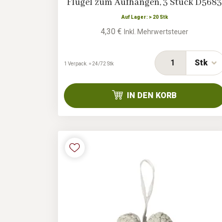
Flügel zum Aufhängen, 3 Stück D568
Auf Lager: > 20 Stk
4,30 €
Inkl. Mehrwertsteuer
Stk
1 Verpack. = 24/72 Stk
IN DEN KORB