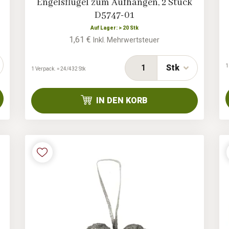
3
Engelsflügel zum Aufhängen, 2 Stück
D5747-01
Auf Lager: > 20 Stk
1,61 €
Inkl. Mehrwertsteuer
1
Stk
1 Verpack. = 24/432 Stk
IN DEN KORB