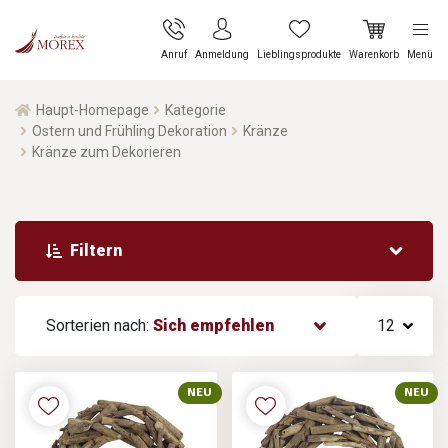
Anruf
Anmeldung
Lieblingsprodukte
Warenkorb
Menü
Haupt-Homepage
Kategorie
Ostern und Frühling Dekoration
Kränze
Kränze zum Dekorieren
Filtern
Sorterien nach:
Sich empfehlen
12
NEU
NEU