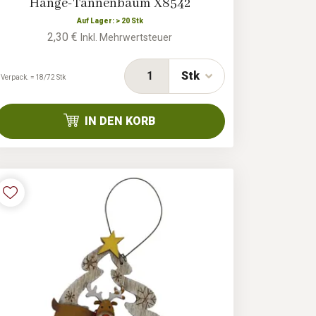
Hänge-Tannenbaum X8542
Auf Lager: > 20 Stk
2,30 €
Inkl. Mehrwertsteuer
Stk
 Verpack. = 18/72 Stk
IN DEN KORB