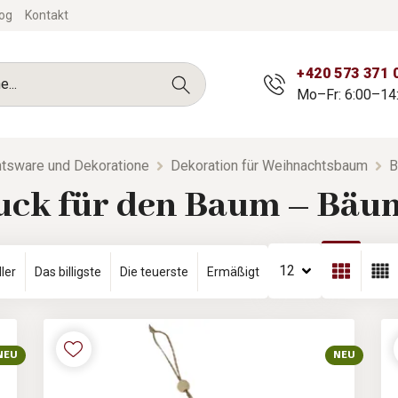
og
Kontakt
+420 573 371 
Mo–Fr: 6:00–14
tsware und Dekoratione
Dekoration für Weihnachtsbaum
B
ck für den Baum – Bäu
12
ler
Das billigste
Die teuerste
Ermäßigt
NEU
NEU