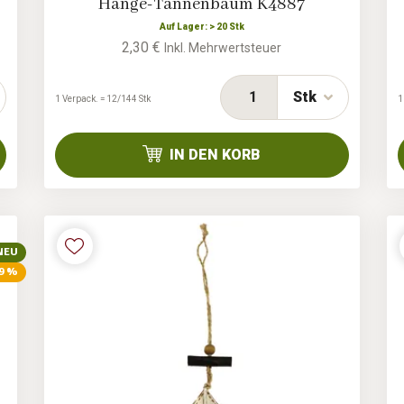
Hänge-Tannenbaum K4887
Auf Lager: > 20 Stk
2,30 €
Inkl. Mehrwertsteuer
Stk
1 Verpack. = 12/144 Stk
1
IN DEN KORB
NEU
 9 %