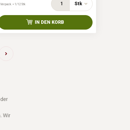
Stk
 Verpack. = 1/12 Stk
IN DEN KORB
 der
. Wir