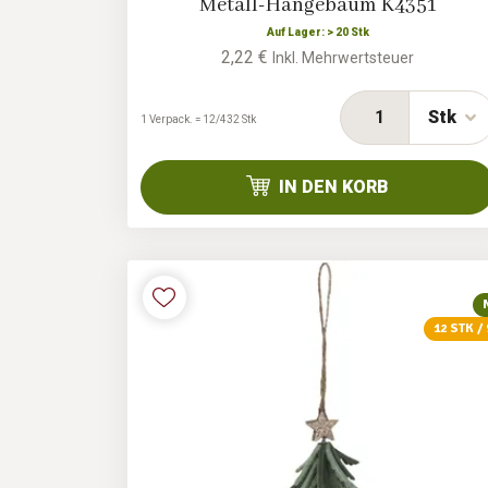
Metall-Hängebaum K4351
Auf Lager: > 20 Stk
2,22 €
Inkl. Mehrwertsteuer
Stk
1 Verpack. = 12/432 Stk
IN DEN KORB
12 STK /