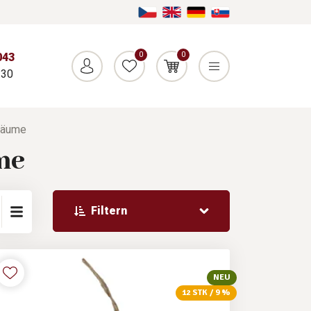
0
0
043
:30
äume
me
Filtern
NEU
12 STK / 9 %