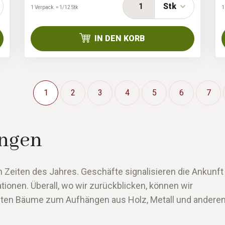
Stk
1 Verpack. = 1/12 Stk
1
IN DEN KORB
1
2
3
4
5
6
7
ngen
 Zeiten des Jahres. Geschäfte signalisieren die Ankunft
ionen. Überall, wo wir zurückblicken, können wir
eten Bäume zum Aufhängen aus Holz, Metall und anderen