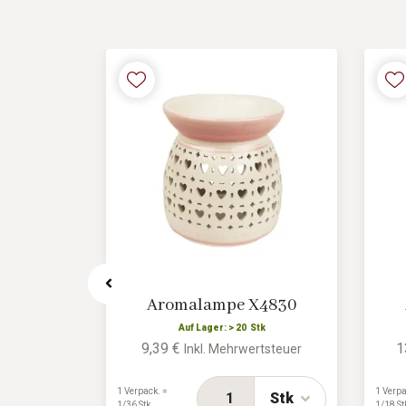
X4831
Aromalampe X4830
tk
Auf Lager: > 20 Stk
9,39 €
1
rtsteuer
Inkl. Mehrwertsteuer
1 Verpack. =
1 Verpa
Stk
Stk
1/36 Stk
1/18 St