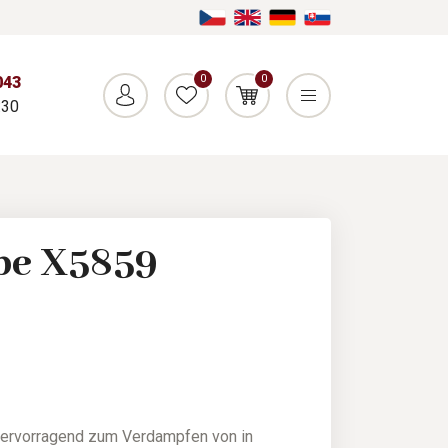
0
0
043
:30
e X5859
hervorragend zum Verdampfen von in