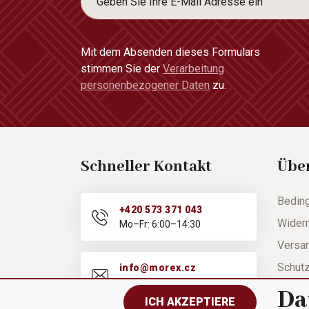
Mit dem Absenden dieses Formulars
stimmen Sie der
Verarbeitung
personenbezogener Daten
zu.
Schneller Kontakt
Übe
Bedin
+420 573 371 043
Widerr
Mo–Fr: 6:00–14:30
Versa
Schut
info@morex.cz
Mo–Fr: 6:00–14:30
Hilfe
Da
ICH AKZEPTIERE