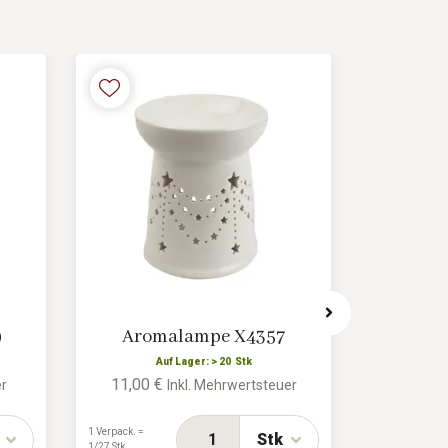
9
Aromalampe X4357
Arom
Auf Lager: > 20 Stk
A
11,00 €
11,78 
er
Inkl. Mehrwertsteuer
1 Verpack. =
1 Verpack. =
Stk
1/27 Stk
1/36 Stk