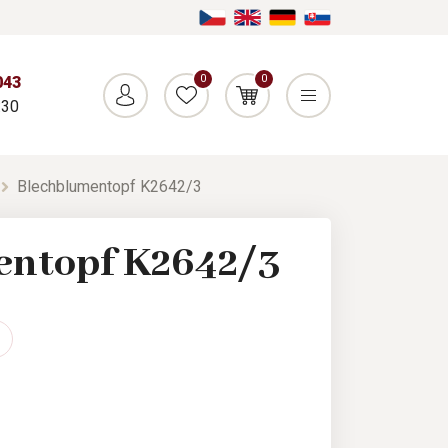
0
0
043
:30
Blechblumentopf K2642/3
entopf K2642/3