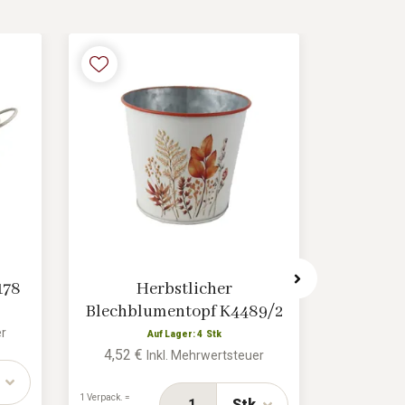
178
Herbstlicher
Blumen
Blechblumentopf K4489/2
er
Auf Lager: 4 Stk
4,52 €
4,83 €
Inkl. Mehrwertsteuer
1 Verpack. =
1 Verpack. =
Stk