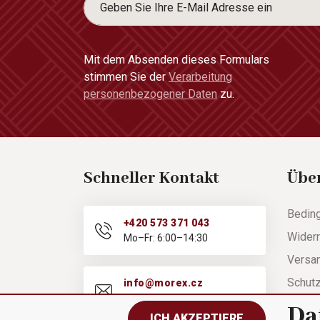
Mit dem Absenden dieses Formulars
stimmen Sie der
Verarbeitung
personenbezogener Daten
zu.
Schneller Kontakt
Übe
Bedin
+420 573 371 043
Widerr
Mo–Fr: 6:00–14:30
Versa
Schut
info@morex.cz
Mo–Fr: 6:00–14:30
Hilfe
Da
ICH AKZEPTIERE