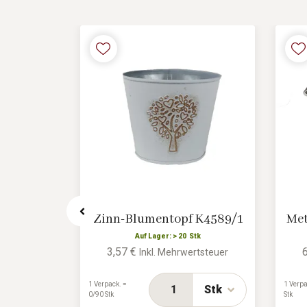
htsdeko
Zinn-Blumentopf K4589/1
Met
Auf Lager: > 20 Stk
3,57 €
Inkl. Mehrwertsteuer
tk
rtsteuer
1 Verpack. =
1 Verpa
Stk
0/90 Stk
Stk
Stk