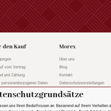
r den Kauf
Morex
gungen
Über uns
uf vom Vertrag
Blog
nd und Zahlung
Kontakt
z personenbezogener Daten
Datenschutzeinstellungen
tenschutzgrundsätze
werdeformular
ssen uns Ihren Bedürfnissen an. Basierend auf Ihrem Verhalten a
le Bestellung