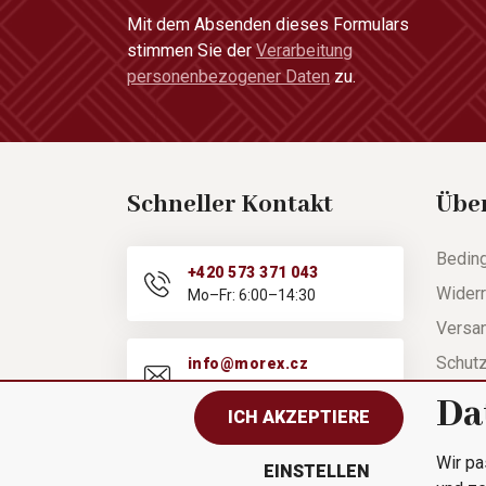
Mit dem Absenden dieses Formulars
stimmen Sie der
Verarbeitung
personenbezogener Daten
zu.
Schneller Kontakt
Übe
Bedin
+420 573 371 043
Widerr
Mo–Fr: 6:00–14:30
Versa
Schut
info@morex.cz
Mo–Fr: 6:00–14:30
Hilfe
Da
ICH AKZEPTIERE
Besch
Wir pa
Schnel
EINSTELLEN