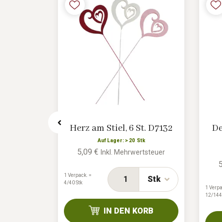
on zum
Herz am Stiel, 6 St. D7132
De
X6812
Auf Lager: > 20 Stk
5,09 €
Inkl. Mehrwertsteuer
tk
rtsteuer
1 Verpack. =
Stk
4/40 Stk
1 Verpa
Stk
12/144
IN DEN KORB