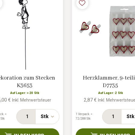
koration zum Stecken
Herzklammer, 9-teil
K3653
D7735
Auf Lager: > 20 Stk
Auf Lager: 2 Stk
5,00 €
2,87 €
Inkl. Mehrwertsteuer
Inkl. Mehrwertsteu
ck. =
1 Verpack. =
Stk
Stk
 Stk
72/288 Stk