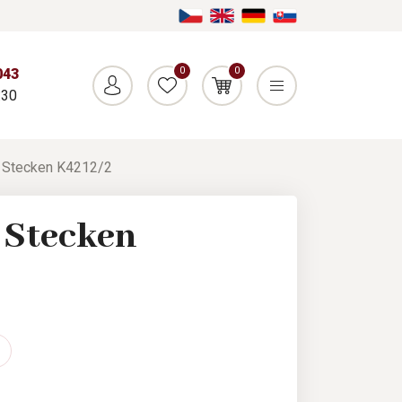
0
0
043
:30
 Stecken K4212/2
 Stecken