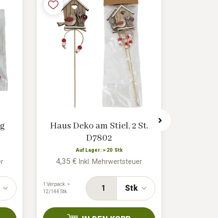
ig
Haus Deko am Stiel, 2 St.
Ostere
D7802
St
Auf Lager: > 20 Stk
A
4,35 €
4,35 €
er
Inkl. Mehrwertsteuer
1 Verpack. =
1 Verpack. =
Stk
12/144 Stk
12/96 Stk