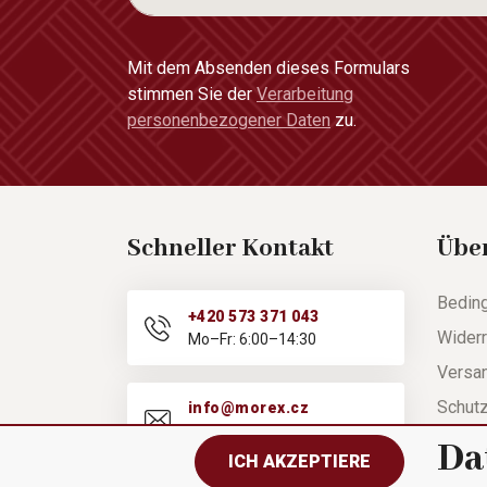
Mit dem Absenden dieses Formulars
stimmen Sie der
Verarbeitung
personenbezogener Daten
zu.
Schneller Kontakt
Übe
Bedin
+420 573 371 043
Widerr
Mo–Fr: 6:00–14:30
Versa
Schut
info@morex.cz
Mo–Fr: 6:00–14:30
Hilfe
Da
ICH AKZEPTIERE
Besch