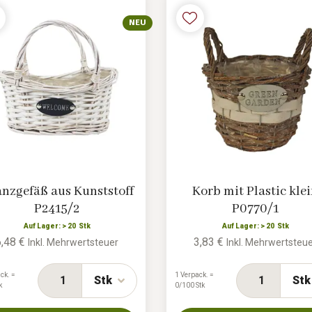
NEU
anzgefäß aus Kunststoff
Korb mit Plastic kle
P2415/2
P0770/1
Auf Lager: > 20 Stk
Auf Lager: > 20 Stk
6,48 €
3,83 €
Inkl. Mehrwertsteuer
Inkl. Mehrwertsteu
ck. =
1 Verpack. =
Stk
Stk
k
0/100 Stk