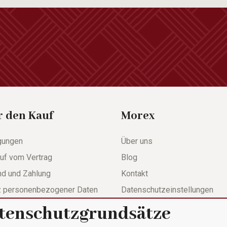
r den Kauf
Morex
gungen
Über uns
uf vom Vertrag
Blog
nd und Zahlung
Kontakt
z personenbezogener Daten
Datenschutzeinstellungen
tenschutzgrundsätze
werdeformular