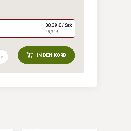
38,39 € / Stk
38,39 €
IN DEN KORB