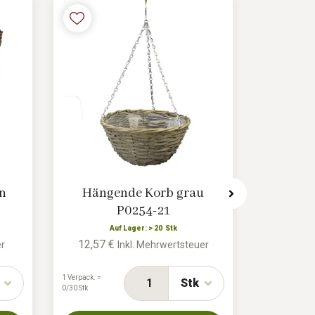
in
Hängende Korb grau
Pflanzk
P0254-21
Auf Lager: > 20 Stk
12,57 €
5,87 €
er
Inkl. Mehrwertsteuer
1 Verpack. =
1 Verpack. =
Stk
0/30 Stk
0/60 Stk