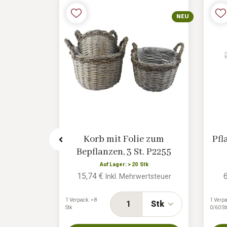
NEU
e zum
Korb mit Folie zum
Pfl
269/2
Bepflanzen, 3 St. P2255
k
Auf Lager: > 20 Stk
15,74 €
rtsteuer
Inkl. Mehrwertsteuer
1 Verpack. = 8
1 Verpa
Stk
Stk
Stk
0/60 St