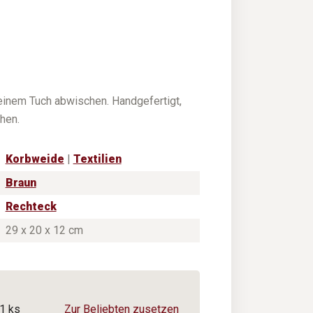
einem Tuch abwischen. Handgefertigt,
hen.
Korbweide
|
Textilien
Braun
Rechteck
29 x 20 x 12 cm
/1 ks
Zur Beliebten zusetzen