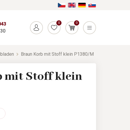
0
0
043
:30
bladen
Braun Korb mit Stoff klein P1380/M
mit Stoff klein
M