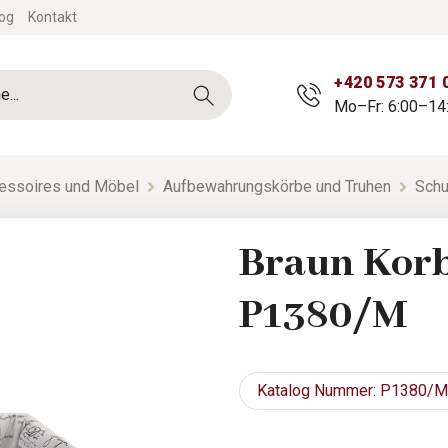
og
Kontakt
+420 573 371 
Mo–Fr: 6:00–14
essoires und Möbel
Aufbewahrungskörbe und Truhen
Schu
Braun Korb 
P1380/M
Katalog
Nummer: P1380/