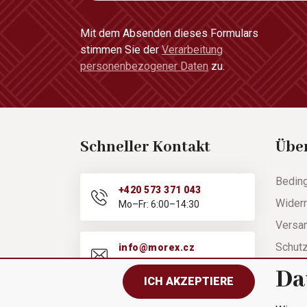
Mit dem Absenden dieses Formulars
stimmen Sie der
Verarbeitung
personenbezogener Daten
zu.
Schneller Kontakt
Übe
Bedin
+420 573 371 043
Widerr
Mo–Fr: 6:00–14:30
Versa
Schut
info@morex.cz
Mo–Fr: 6:00–14:30
Hilfe
Da
ICH AKZEPTIERE
Besch