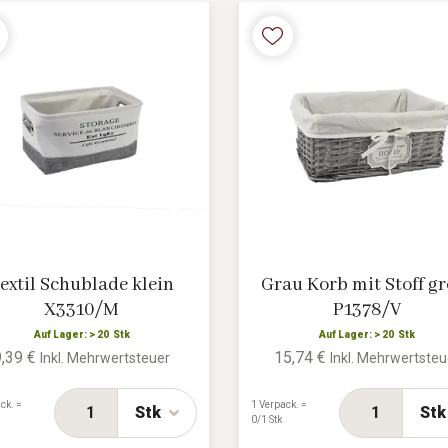
extil Schublade klein
Grau Korb mit Stoff gr
X3310/M
P1378/V
Auf Lager: > 20 Stk
Auf Lager: > 20 Stk
9,39 €
15,74 €
Inkl. Mehrwertsteuer
Inkl. Mehrwertsteu
ck. =
1 Verpack. =
Stk
Stk
0/1 Stk