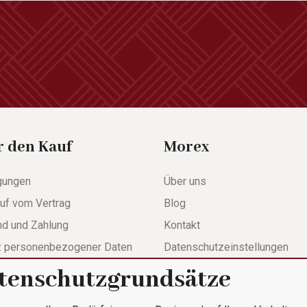
r den Kauf
Morex
gungen
Über uns
uf vom Vertrag
Blog
nd und Zahlung
Kontakt
z personenbezogener Daten
Datenschutzeinstellungen
tenschutzgrundsätze
werdeformular