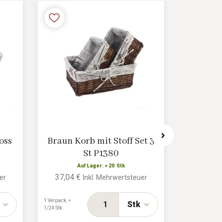
oss
Braun Korb mit Stoff Set 3
Weiss Ko
St P1380
Auf Lager: > 20 Stk
A
37,04 €
16,35 
er
Inkl. Mehrwertsteuer
1 Verpack. =
1 Verpack. =
Stk
1/24 Stk
0/8 Stk