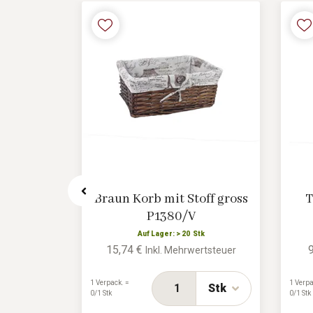
r
Braun Korb mit Stoff gross
T
 P1951/M
P1380/V
k
Auf Lager: > 20 Stk
15,74 €
ertsteuer
Inkl. Mehrwertsteuer
1 Verpack. =
1 Verpa
Stk
Stk
0/1 Stk
0/1 Stk