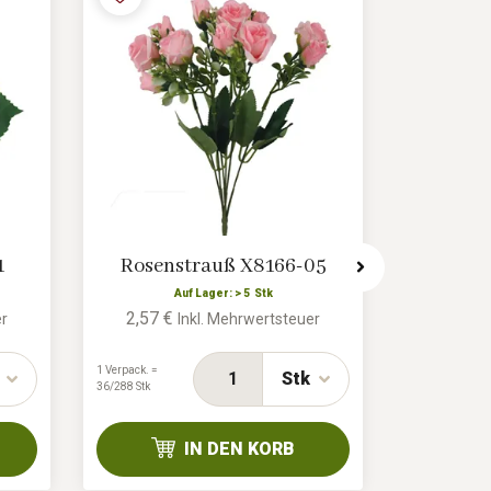
1
Rosenstrauß X8166-05
Lavend
Auf Lager: > 5 Stk
2,57 €
3,26 €
er
Inkl. Mehrwertsteuer
1 Verpack. =
Stk
36/288 Stk
IN DEN KORB