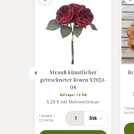
enstrauß
Strauß künstlicher
Ro
getrockneter Rosen X7631-
08
k
rtsteuer
Auf Lager: > 5 Stk
6,26 €
Inkl. Mehrwertsteuer
1 Verpa
Stk
24/192
1 Verpack. =
Stk
12/144 Stk
ORB