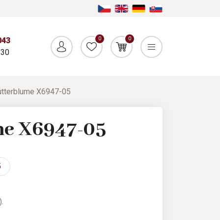
0
0
043
:30
utterblume X6947-05
me X6947-05
5
.