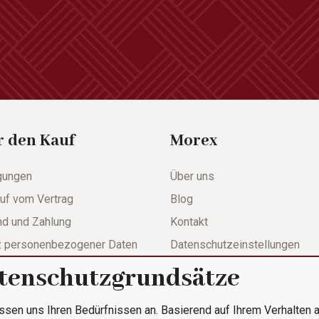
r den Kauf
Morex
gungen
Über uns
uf vom Vertrag
Blog
nd und Zahlung
Kontakt
z personenbezogener Daten
Datenschutzeinstellungen
tenschutzgrundsätze
werdeformular
ssen uns Ihren Bedürfnissen an. Basierend auf Ihrem Verhalten a
le Bestellung