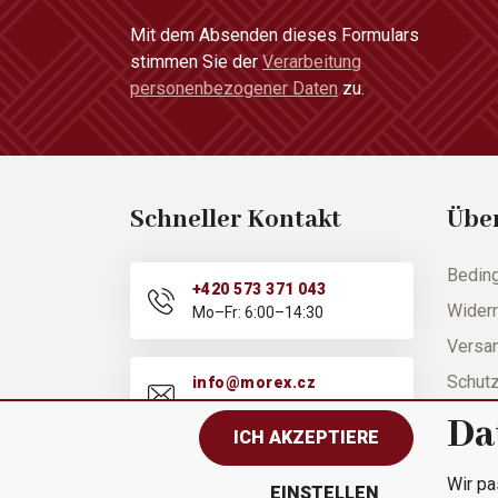
Mit dem Absenden dieses Formulars
stimmen Sie der
Verarbeitung
personenbezogener Daten
zu.
Schneller Kontakt
Übe
Bedin
+420 573 371 043
Widerr
Mo–Fr: 6:00–14:30
Versa
Schut
info@morex.cz
Mo–Fr: 6:00–14:30
Hilfe
Da
ICH AKZEPTIERE
Besch
Wir pa
Schnel
EINSTELLEN