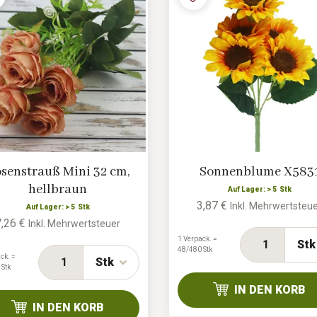
senstrauß Mini 32 cm,
Sonnenblume X583
hellbraun
Auf Lager: > 5 Stk
3,87 €
Inkl. Mehrwertsteu
Auf Lager: > 5 Stk
7,26 €
Inkl. Mehrwertsteuer
1 Verpack. =
Stk
48/480 Stk
ck. =
Stk
 Stk
IN DEN KORB
IN DEN KORB