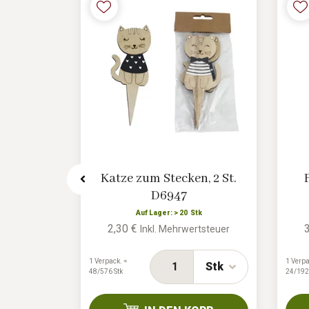
l, 2 St.
Katze zum Stecken, 2 St.
D6947
tk
Auf Lager: > 20 Stk
2,30 €
rtsteuer
Inkl. Mehrwertsteuer
1 Verpack. =
1 Verpa
Stk
Stk
48/576 Stk
24/192