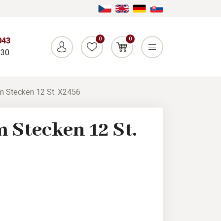
0
0
043
:30
m Stecken 12 St. X2456
 Stecken 12 St.