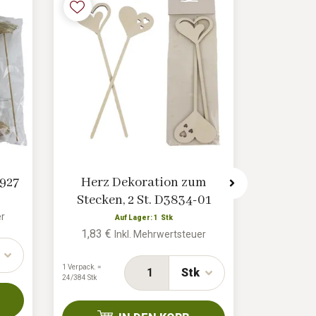
6927
Herz Dekoration zum
Teddyb
Stecken, 2 St. D3834-01
er
Auf Lager: 1 Stk
A
1,83 €
1,30 €
Inkl. Mehrwertsteuer
1 Verpack. =
1 Verpack. =
Stk
24/384 Stk
144/864 Stk