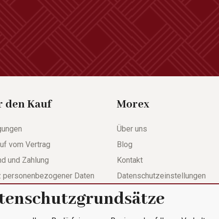
r den Kauf
Morex
gungen
Über uns
uf vom Vertrag
Blog
nd und Zahlung
Kontakt
z personenbezogener Daten
Datenschutzeinstellungen
tenschutzgrundsätze
werdeformular