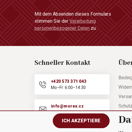
Mit dem Absenden dieses Formulars
stimmen Sie der
Verarbeitung
personenbezogener Daten
zu.
Schneller Kontakt
Übe
Bedin
+420 573 371 043
Widerr
Mo–Fr: 6:00–14:30
Versa
Schut
info@morex.cz
Mo–Fr: 6:00–14:30
Hilfe
Da
ICH AKZEPTIERE
Besch