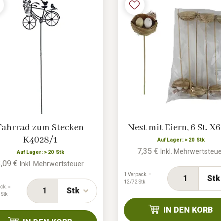
Fahrrad zum Stecken
Nest mit Eiern, 6 St. X
K4028/1
Auf Lager: > 20 Stk
7,35 €
Inkl. Mehrwertsteu
Auf Lager: > 20 Stk
3,09 €
Inkl. Mehrwertsteuer
1 Verpack. =
Stk
12/72 Stk
ck. =
Stk
 Stk
IN DEN KORB