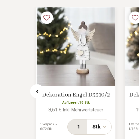
 D3273/1
Dekoration Engel D3310/2
Dek
tk
Auf Lager: 10 Stk
8,61 €
1
rtsteuer
Inkl. Mehrwertsteuer
1 Verpack. =
1 Verpa
Stk
Stk
6/72 Stk
1/12 St