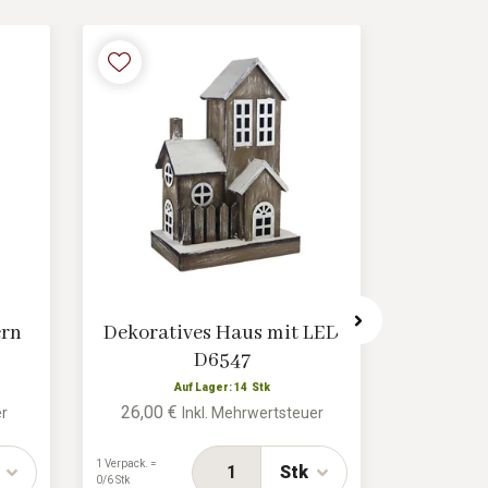
ern
Dekoratives Haus mit LED
Engeld
D6547
A
9,17 €
Auf Lager: 14 Stk
26,00 €
er
Inkl. Mehrwertsteuer
1 Verpack. =
2/32 Stk
1 Verpack. =
Stk
0/6 Stk