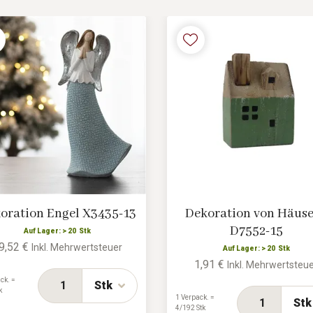
oration Engel X3435-13
Dekoration von Häus
D7552-15
Auf Lager: > 20 Stk
9,52 €
Inkl. Mehrwertsteuer
Auf Lager: > 20 Stk
1,91 €
Inkl. Mehrwertsteu
ck. =
Stk
k
1 Verpack. =
Stk
4/192 Stk