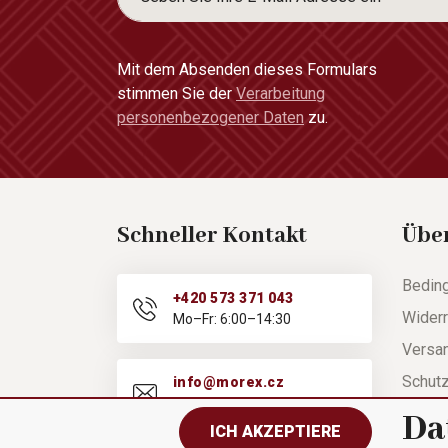
Mit dem Absenden dieses Formulars
stimmen Sie der
Verarbeitung
personenbezogener Daten
zu.
Schneller Kontakt
Übe
Bedin
+420 573 371 043
Widerr
Mo–Fr: 6:00–14:30
Versa
Schut
info@morex.cz
Mo–Fr: 6:00–14:30
Hilfe
Da
ICH AKZEPTIERE
Besch