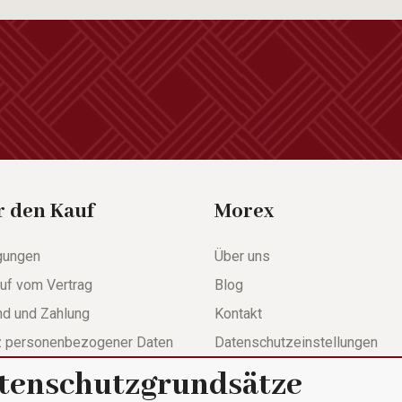
r den Kauf
Morex
gungen
Über uns
uf vom Vertrag
Blog
nd und Zahlung
Kontakt
z personenbezogener Daten
Datenschutzeinstellungen
tenschutzgrundsätze
werdeformular