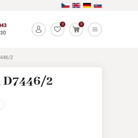
0
0
043
:30
7446/2
l D7446/2