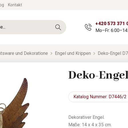
og
Kontakt
+420 573 371 
Mo–Fr: 6:00–14
tsware und Dekoratione
Engel und Krippen
Deko-Engel D
Deko-Enge
Katalog
Nummer: D7446/2
Dekorativer Engel.
Maße: 14 x 4 x 35 cm.