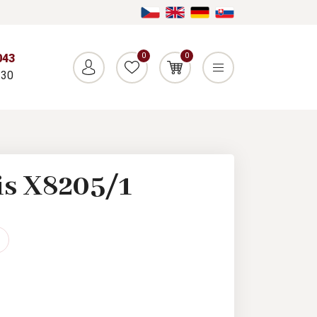
0
0
043
:30
s X8205/1