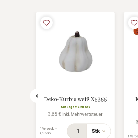
NEU
2 STK / 9 %
8208/1
Deko-Kürbis weiß X5355
tk
Auf Lager: > 20 Stk
3,65 €
ertsteuer
Inkl. Mehrwertsteuer
1 Verpack. =
Stk
Stk
4/96 Stk
1 Verpa