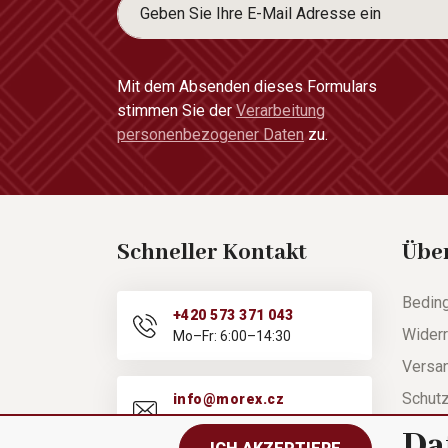
Mit dem Absenden dieses Formulars
stimmen Sie der
Verarbeitung
personenbezogener Daten
zu.
Schneller Kontakt
Übe
Bedin
+420 573 371 043
Widerr
Mo–Fr: 6:00–14:30
Versa
Schut
info@morex.cz
Mo–Fr: 6:00–14:30
Hilfe
Da