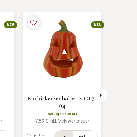
NEU
NEU
Kürbiskerzenhalter X6063-
Kürb
04
Auf Lager: > 20 Stk
7,83 €
5,48 €
er
Inkl. Mehrwertsteuer
1 Verpack. =
1 Verpack. =