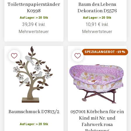
Toilettenpapierständer
Baum des Lebens
K0998
Dekoration D5576
Auf Lager: > 20 Stk
Auf Lager: > 20 Stk
39,39 €
10,91 €
Inkl.
Inkl.
Mehrwertsteuer
Mehrwertsteuer
SPEZIALANGEBOT -19 %
Baumschmuck D7813/2
097001 Körbchen für ein
Kind mit Nr. und
Fahrwerk rosa
Auf Lager: > 20 Stk