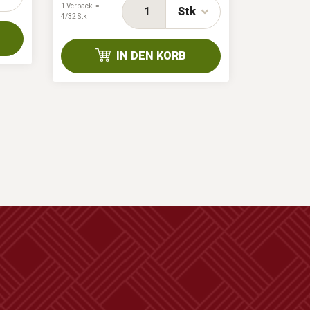
1 Verpack. =
1 Verpack. =
Stk
4/32 Stk
0/48 Stk
IN DEN KORB