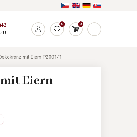
0
0
043
:30
Dekokranz mit Eiern P2001/1
mit Eiern