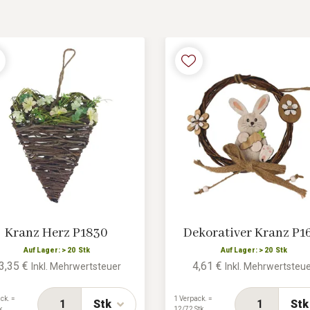
Kranz Herz P1830
Dekorativer Kranz P1
Auf Lager: > 20 Stk
Auf Lager: > 20 Stk
3,35 €
4,61 €
Inkl. Mehrwertsteuer
Inkl. Mehrwertsteu
ck. =
1 Verpack. =
Stk
Stk
k
12/72 Stk