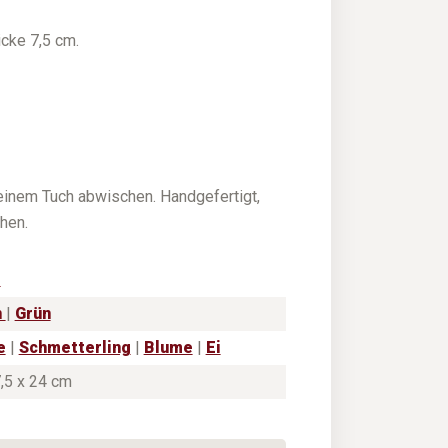
cke 7,5 cm.
einem Tuch abwischen. Handgefertigt,
hen.
r
n
|
Grün
e
|
Schmetterling
|
Blume
|
Ei
7,5 x 24 cm