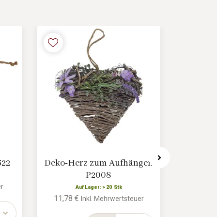
622
Deko-Herz zum Aufhängen
Dekorat
P2008
er
Auf Lager: > 20 Stk
11,78 €
5,22 €
Inkl. Mehrwertsteuer