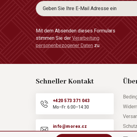
Mit dem Absenden dieses Formulars
stimmen Sie der
Verarbeitung
personenbezogener Daten
zu.
Schneller Kontakt
Übe
Bedin
+420 573 371 043
Widerr
Mo–Fr: 6:00–14:30
Versa
Schut
info@morex.cz
Mo–Fr: 6:00–14:30
Hilfe