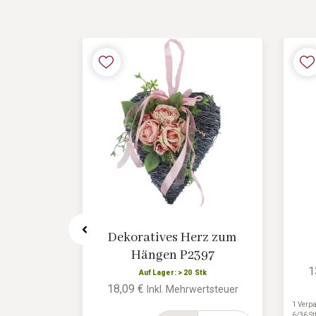
1847
Dekoratives Herz zum
Hängen P2397
k
1
ertsteuer
Auf Lager: > 20 Stk
18,09 €
Inkl. Mehrwertsteuer
1 Verpa
Stk
6/36 St