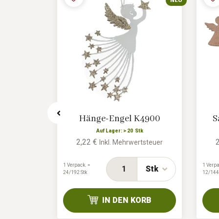
NEU
ngen, 2
Hänge-Engel K4900
S
-08
Auf Lager: > 20 Stk
2,22 €
Inkl. Mehrwertsteuer
tk
rtsteuer
1 Verpack. =
1 Verpa
Stk
24/192 Stk
12/144
Stk
IN DEN KORB
ORB