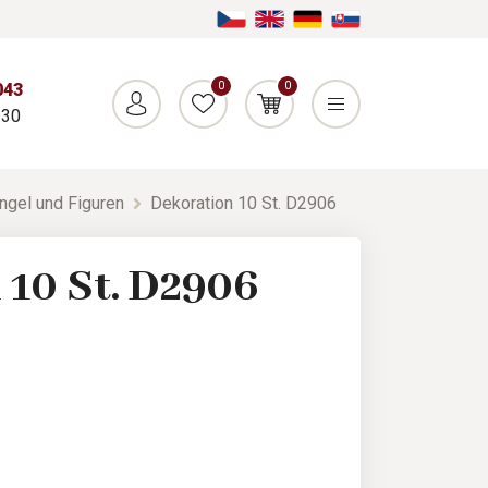
0
0
043
:30
ngel und Figuren
Dekoration 10 St. D2906
 10 St. D2906