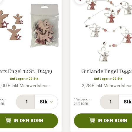
atz Engel 12 St., D2419
Girlande Engel D442
Auf Lager: > 20 Stk
Auf Lager: > 20 Stk
2,00 €
2,78 €
Inkl. Mehrwertsteuer
Inkl. Mehrwertsteu
ck. =
1 Verpack. =
Stk
Stk
 Stk
24/240 Stk
IN DEN KORB
IN DEN KORB