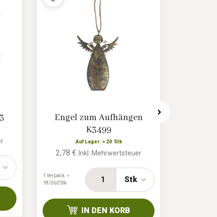
3
Engel zum Aufhängen
Hängend
K3499
S
er
Auf Lager: > 20 Stk
A
2,78 €
3,26 €
Inkl. Mehrwertsteuer
1 Verpack. =
1 Verpack. =
Stk
18/360 Stk
0/120 Stk
IN DEN KORB