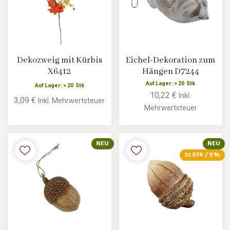
Dekozweig mit Kürbis
Eichel-Dekoration zum
X6412
Hängen D7244
Auf Lager: > 20 Stk
Auf Lager: > 20 Stk
10,22 €
Inkl.
3,09 €
Inkl. Mehrwertsteuer
Mehrwertsteuer
NEU
NEU
12 STK / 9 %