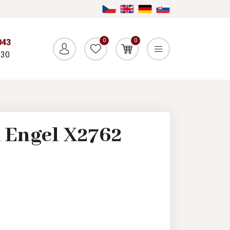
0
0
043
:30
 Engel X2762