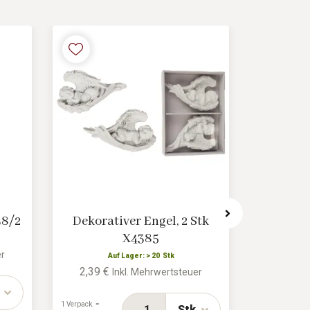
38/2
Dekorativer Engel, 2 Stk
Dekorat
X4385
6,83 €
er
Auf Lager: > 20 Stk
2,39 €
Inkl. Mehrwertsteuer
1 Verpack. =
2/72 Stk
1 Verpack. =
Stk