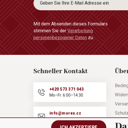
Mit dem Absenden dieses Formulars
stimmen Sie der
Verarbeitung
personenbezogener Daten
zu.
Schneller Kontakt
Übe
Bedin
+420 573 371 043
Widerr
Mo–Fr: 6:00–14:30
Versa
Schut
info@morex.cz
Mo–Fr: 6:00–14:30
Hilfe
Da
ICH AKZEPTIERE