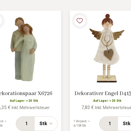
ekorationspaar X6726
Dekorativer Engel D41
Auf Lager: > 20 Stk
Auf Lager: > 20 Stk
4,35 €
7,83 €
Inkl. Mehrwertsteuer
Inkl. Mehrwertsteu
ck. =
1 Verpack. =
Stk
Stk
tk
6/108 Stk