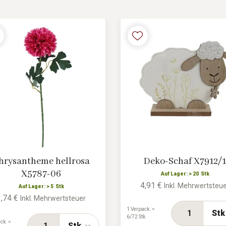
hrysantheme hellrosa
Deko-Schaf X7912/1
X5787-06
Auf Lager: > 20 Stk
4,91 €
Inkl. Mehrwertsteu
Auf Lager: > 5 Stk
1,74 €
Inkl. Mehrwertsteuer
1 Verpack. =
Stk
6/72 Stk
ck. =
Stk