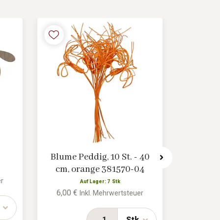
Blume Peddig, 10 St. - 40
Side
cm, orange 381570-04
Durchme
er
Auf Lager: 7 Stk
6,00 €
Inkl. Mehrwertsteuer
A
6,17 €
Stk