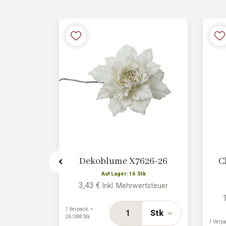
g zum
Dekoblume X7626-26
C
115/1
Auf Lager: 16 Stk
3,43 €
Inkl. Mehrwertsteuer
k
rtsteuer
1 Verpack. =
Stk
24/288 Stk
1 Verpa
Stk