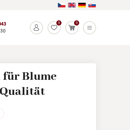
0
0
043
:30
 für Blume
 Qualität