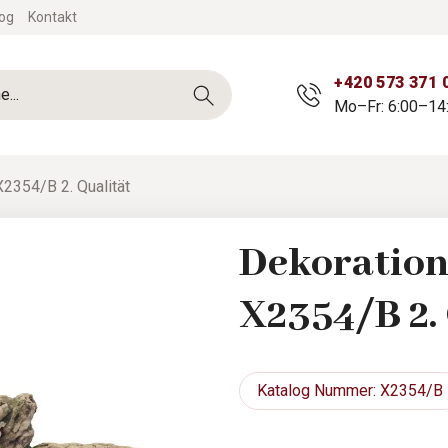
og
Kontakt
+420 573 371 
Mo–Fr: 6:00–14
X2354/B 2. Qualität
Dekoration
X2354/B 2.
Katalog
Nummer: X2354/B