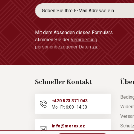
Mit dem Absenden dieses Formulars
stimmen Sie der
Verarbeitung
personenbezogener Daten
zu.
Schneller Kontakt
Übe
Bedin
+420 573 371 043
Widerr
Mo–Fr: 6:00–14:30
Versa
Schut
info@morex.cz
Mo–Fr: 6:00–14:30