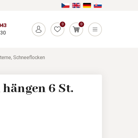
0
0
043
:30
terne, Schneeflocken
 hängen 6 St.