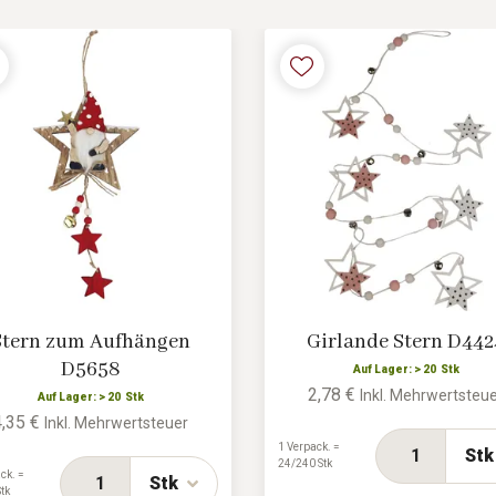
Stern zum Aufhängen
Girlande Stern D442
D5658
Auf Lager: > 20 Stk
2,78 €
Inkl. Mehrwertsteu
Auf Lager: > 20 Stk
4,35 €
Inkl. Mehrwertsteuer
1 Verpack. =
Stk
24/240 Stk
ck. =
Stk
tk