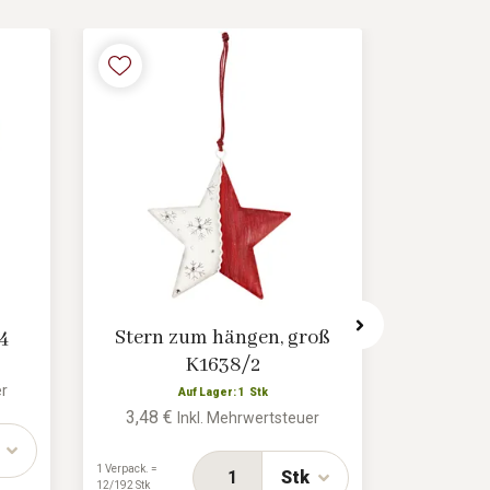
4
Stern zum hängen, groß
Sch
K1638/2
Auf
er
Auf Lager: 1 Stk
A
3,48 €
2,48 €
Inkl. Mehrwertsteuer
1 Verpack. =
1 Verpack. =
Stk
12/192 Stk
24/240 Stk