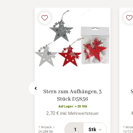
en, 2 St.
Stern zum Aufhängen, 3
Stück D5856
tk
Auf Lager: > 20 Stk
2,70 €
rtsteuer
Inkl. Mehrwertsteuer
1 Verpack. =
1 Verpa
Stk
Stk
24/288 Stk
12/72 S