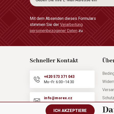
Mit dem Absenden dieses Formulars
stimmen Sie der
Verarbeitung
personenbezogener Daten
zu.
Schneller Kontakt
Übe
Bedin
+420 573 371 043
Widerr
Mo–Fr: 6:00–14:30
Versa
Schut
info@morex.cz
Mo–Fr: 6:00–14:30
Hilfe
Da
ICH AKZEPTIERE