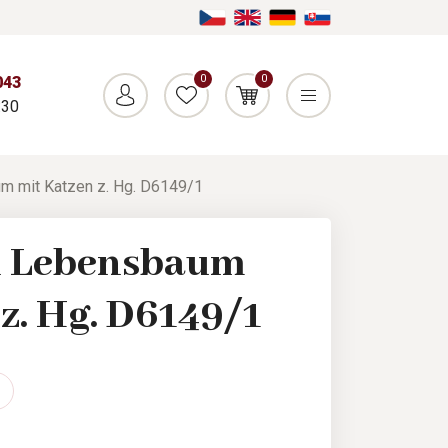
0
0
043
:30
m mit Katzen z. Hg. D6149/1
n Lebensbaum
z. Hg. D6149/1