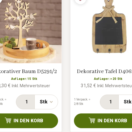
orativer Baum D5291/2
Dekorative Tafel D406
Auf Lager: 15 Stk
Auf Lager: > 20 Stk
8,30 €
31,52 €
Inkl. Mehrwertsteuer
Inkl. Mehrwertsteu
ck. =
1 Verpack. =
Stk
Stk
tk
2/8 Stk
IN DEN KORB
IN DEN KORB