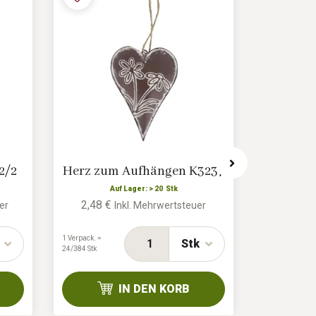
2/2
Herz zum Aufhängen K3237
Schm
Aufhäng
Auf Lager: > 20 Stk
2,48 €
er
Inkl. Mehrwertsteuer
10,22 
1 Verpack. =
Stk
24/384 Stk
1 Verpack. =
6/108 Stk
IN DEN KORB