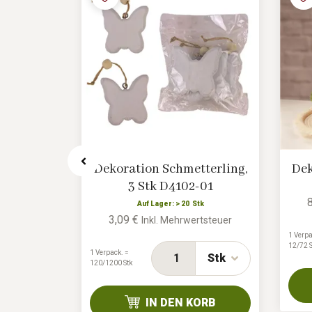
 , 10 St.
Dekoration Schmetterling,
Dek
3 Stk D4102-01
k
Auf Lager: > 20 Stk
3,09 €
rtsteuer
Inkl. Mehrwertsteuer
1 Verpa
12/72 S
1 Verpack. =
Stk
Stk
120/1200 Stk
ORB
IN DEN KORB