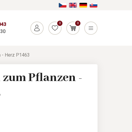
0
0
043
:30
n - Herz P1463
 zum Pflanzen -
3