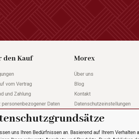
r den Kauf
Morex
gungen
Über uns
uf vom Vertrag
Blog
nd und Zahlung
Kontakt
z personenbezogener Daten
Datenschutzeinstellungen
tenschutzgrundsätze
werdeformular
ssen uns Ihren Bedürfnissen an. Basierend auf Ihrem Verhalten a
le Bestellung