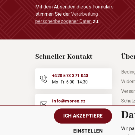
Mit dem Absenden dieses Formulars
stimmen Sie der
Verarbeitung
personenbezogener Daten
zu.
Schneller Kontakt
Übe
Bedin
+420 573 371 043
Widerr
Mo–Fr: 6:00–14:30
Versa
Schut
info@morex.cz
Mo–Fr: 6:00–14:30
Hilfe
Da
ICH AKZEPTIERE
Besch
Wir pa
Schnel
EINSTELLEN