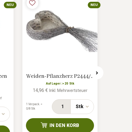
NEU
NEU
zen
Weiden-Pflanzherz P2444/2
Weidenh
Bepf
Auf Lager: > 20 Stk
14,96 €
Inkl. Mehrwertsteuer
A
16,52 
er
1 Verpack. =
Stk
0/8 Stk
1 Verpack. =
0/8 Stk
IN DEN KORB