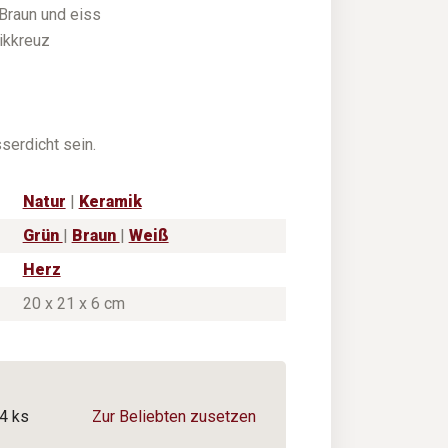
 Braun und eiss
ikkreuz
erdicht sein.
Natur
|
Keramik
Grün
|
Braun
|
Weiß
Herz
20 x 21 x 6 cm
4 ks
Zur Beliebten zusetzen