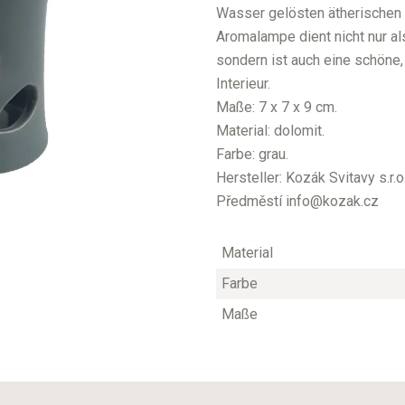
Wasser gelösten ätherischen
Aromalampe dient nicht nur als
sondern ist auch eine schöne
Interieur.
Maße: 7 x 7 x 9 cm.
Material: dolomit.
Farbe: grau.
Hersteller: Kozák Svitavy s.r
Předměstí info@kozak.cz
Material
Farbe
Maße