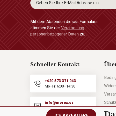
Mit dem Absenden dieses Formulars
stimmen Sie der
Verarbeitung
personenbezogener Daten
zu.
Schneller Kontakt
Übe
Bedin
+420 573 371 043
Widerr
Mo–Fr: 6:00–14:30
Versa
Schut
info@morex.cz
Mo–Fr: 6:00–14:30
Hilfe
Da
ICH AKZEPTIERE