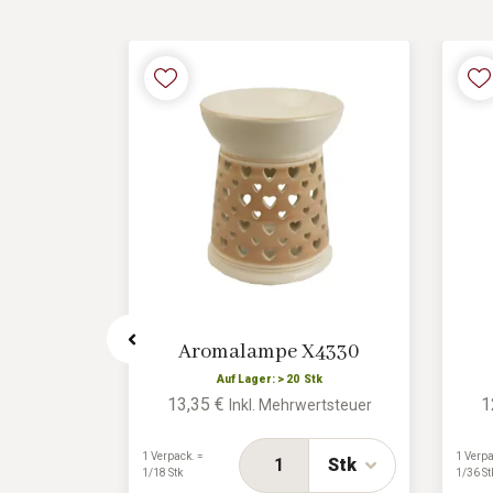
ramik-
Aromalampe X4330
266-16
Auf Lager: > 20 Stk
13,35 €
1
Inkl. Mehrwertsteuer
k
ertsteuer
1 Verpack. =
1 Verpa
Stk
1/18 Stk
1/36 St
Stk