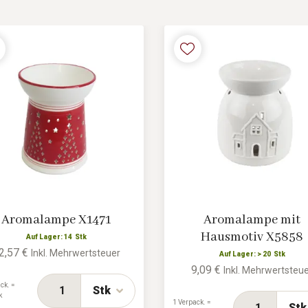
Aromalampe X1471
Aromalampe mit
Hausmotiv X5858
Auf Lager: 14 Stk
2,57 €
Inkl. Mehrwertsteuer
Auf Lager: > 20 Stk
9,09 €
Inkl. Mehrwertsteu
ck. =
Stk
k
1 Verpack. =
Stk