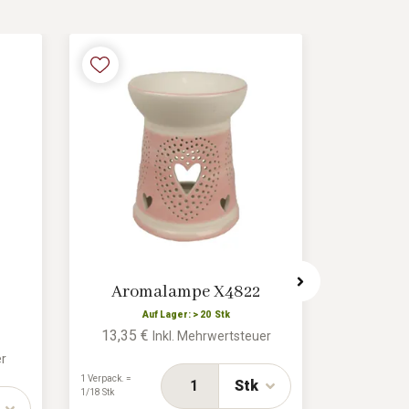
Aromalampe X4822
Duftl
Auf Lager: > 20 Stk
13,35 €
Inkl. Mehrwertsteuer
A
7,04 €
er
1 Verpack. =
Stk
1/18 Stk
1 Verpack. =