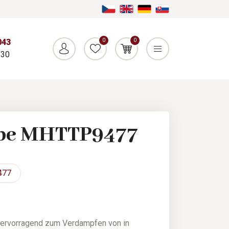
0
0
043
:30
pe MHTTP9477
477
hervorragend zum Verdampfen von in