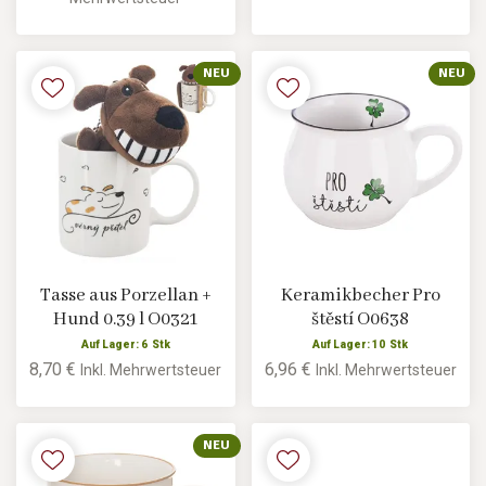
NEU
NEU
Tasse aus Porzellan +
Keramikbecher Pro
Hund 0.39 l O0321
štěstí O0638
Auf Lager: 6 Stk
Auf Lager: 10 Stk
8,70 €
6,96 €
Inkl. Mehrwertsteuer
Inkl. Mehrwertsteuer
NEU