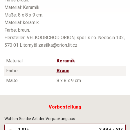
Material: Keramik.
Maße: 8 x 8 x 9 cm.
Material: keramik.
Farbe: braun.
Hersteller: VELKOOBCHOD ORION, spol. s r.o. Nedošín 132,
570 01 Litomyšl zasilka@orion.lit.cz
Material
Keramik
Farbe
Braun
Maße
8 x 8 x 9 cm
Vorbestellung
Wählen Sie die Art der Verpackung aus:
3,48 € / Stk
1 Stk