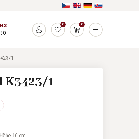
0
0
043
:30
3423/1
l K3423/1
Höhe 16 cm.