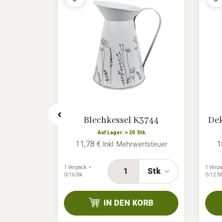
K2798
Blechkessel K3744
Dek
k
Auf Lager: > 20 Stk
11,78 €
1
rtsteuer
Inkl. Mehrwertsteuer
1 Verpack. =
1 Verpa
Stk
Stk
0/16 Stk
0/12 St
ORB
IN DEN KORB