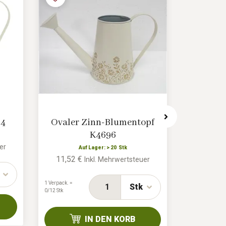
84
Ovaler Zinn-Blumentopf
Ble
K4696
A
6,57 €
er
Auf Lager: > 20 Stk
11,52 €
Inkl. Mehrwertsteuer
1 Verpack. =
0/32 Stk
1 Verpack. =
Stk
0/12 Stk
IN DEN KORB