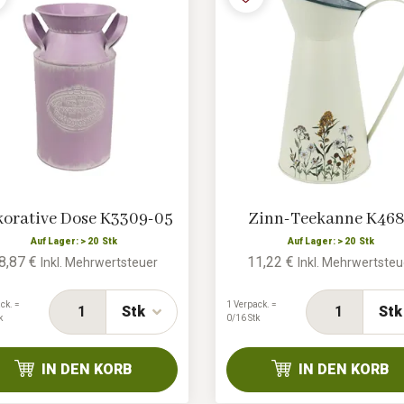
orative Dose K3309-05
Zinn-Teekanne K46
Auf Lager: > 20 Stk
Auf Lager: > 20 Stk
8,87 €
11,22 €
Inkl. Mehrwertsteuer
Inkl. Mehrwertsteu
ck. =
1 Verpack. =
Stk
Stk
k
0/16 Stk
IN DEN KORB
IN DEN KORB