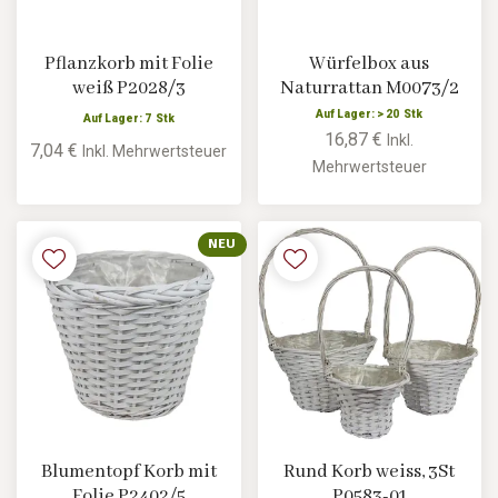
Pflanzkorb mit Folie
Würfelbox aus
weiß P2028/3
Naturrattan M0073/2
Auf Lager: > 20 Stk
Auf Lager: 7 Stk
16,87 €
Inkl.
7,04 €
Inkl. Mehrwertsteuer
Mehrwertsteuer
NEU
Blumentopf Korb mit
Rund Korb weiss, 3St
Folie P2402/5
P0583-01