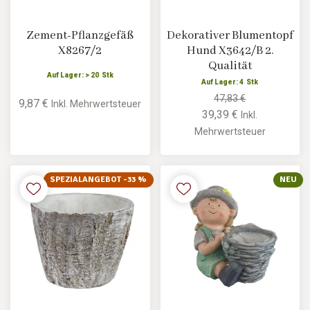
Zement-Pflanzgefäß
Dekorativer Blumentopf
X8267/2
Hund X3642/B 2.
Qualität
Auf Lager: > 20 Stk
Auf Lager: 4 Stk
47,83 €
9,87 €
Inkl. Mehrwertsteuer
39,39 €
Inkl.
Mehrwertsteuer
SPEZIALANGEBOT -33 %
NEU