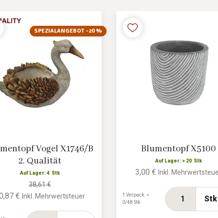
SPEZIALANGEBOT -20 %
mentopf Vogel X1746/B
Blumentopf X5100
2. Qualität
Auf Lager: > 20 Stk
3,00 €
Inkl. Mehrwertsteu
Auf Lager: 4 Stk
38,61 €
0,87 €
1 Verpack. =
Inkl. Mehrwertsteuer
Stk
0/48 Stk