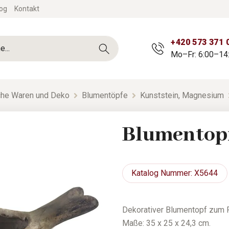
og
Kontakt
+420 573 371 
Mo–Fr: 6:00–14
sche Waren und Deko
Blumentöpfe
Kunststein, Magnesium
Blumentop
Katalog
Nummer: X5644
Dekorativer Blumentopf zum 
Maße: 35 x 25 x 24,3 cm.