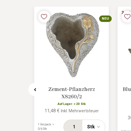
NEU
NEU
rz X8262
Zement-Pflanzherz
Blu
X8260/2
tk
rtsteuer
Auf Lager: > 20 Stk
11,48 €
Inkl. Mehrwertsteuer
3
Stk
1 Verpack. =
Stk
0/6 Stk