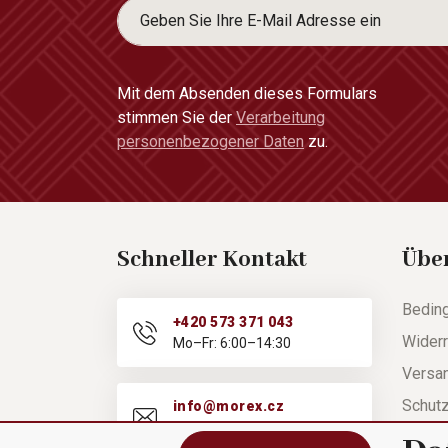
Mit dem Absenden dieses Formulars
stimmen Sie der
Verarbeitung
personenbezogener Daten
zu.
Schneller Kontakt
Übe
Bedin
+420 573 371 043
Widerr
Mo–Fr: 6:00–14:30
Versa
Schut
info@morex.cz
Mo–Fr: 6:00–14:30
Hilfe