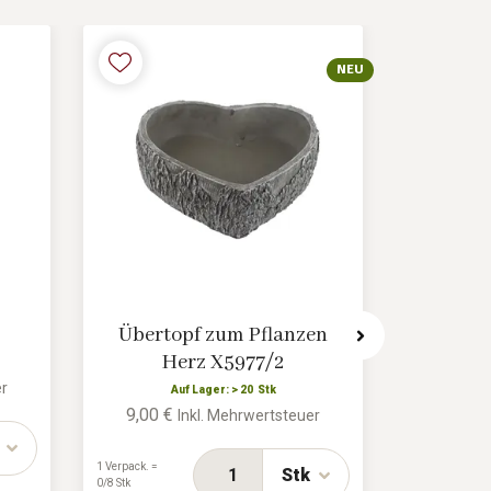
NEU
Übertopf zum Pflanzen
Zeme
Herz X5977/2
er
Auf Lager: > 20 Stk
A
9,00 €
9,39 €
Inkl. Mehrwertsteuer
1 Verpack. =
1 Verpack. =
Stk
0/8 Stk
0/6 Stk