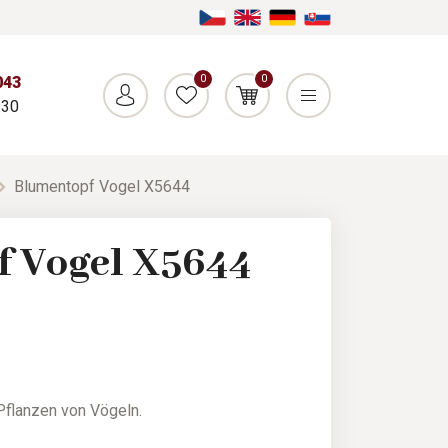
0
0
043
:30
Blumentopf Vogel X5644
f Vogel X5644
Pflanzen von Vögeln.